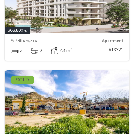
368.500 €
Apartment
Villajoyosa
2
#13321
2
2
73 m
SOLD