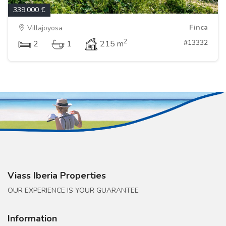
339.000 €
Finca
Villajoyosa
2
#13332
2
1
215 m
Viass Iberia Properties
OUR EXPERIENCE IS YOUR GUARANTEE
Information