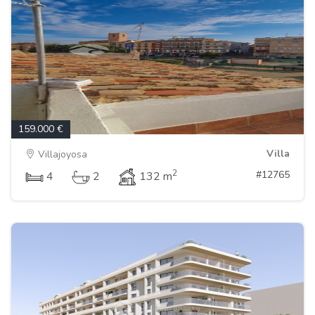
159.000 €
Villa
Villajoyosa
2
#12765
4
2
132 m